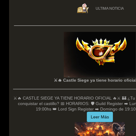
ULTIMA NOTICIA
⚔️🔥 Castle Siege ya tiene horario oficia
⚔️🔥 CASTLE SIEGE YA TIENE HORARIO OFICIAL 🔥⚔️ 🏰 ¿Tu g
conquistar el castillo? 📅 HORARIOS: 🛡 Guild Register ➡️ L
19:00hs 👑 Lord Sign Register ➡️ Domingo de 19:10h
Leer Más